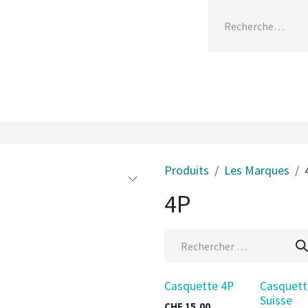
ices
Divers
Qui sommes-nous
Contactez-
Produits
Les Marques
4P
Casquette 4P
Casquett
Suisse
CHF
15,00