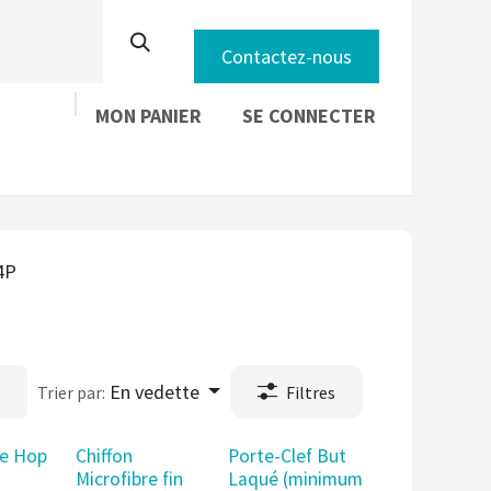
Contactez-nous
MON PANIER
SE CONNECTER
nous
4P
En vedette
Trier par:
Filtres
e Hop
Chiffon
Porte-Clef But
Microfibre fin
Laqué (minimum