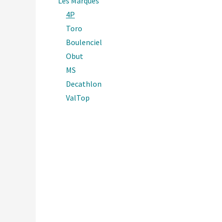
Les Marques
4P
Toro
Boulenciel
Obut
MS
Decathlon
ValTop