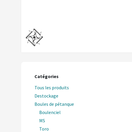
Se rendre au contenu
Accueil
Boutique
Nos serv
Catégories
Tous les produits
Destockage
Boules de pétanque
Boulenciel
MS
Toro